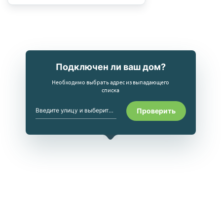
Пакет Матч! Премьер HD (1)
Подключен ли ваш дом?
Необходимо выбрать адрес из выпадающего
списка
Проверить