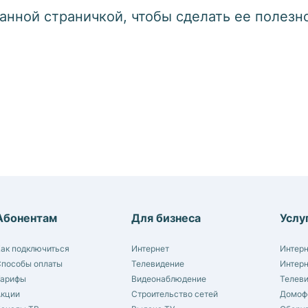
анной страничкой, чтобы сделать ее полезн
Абонентам
Для бизнеса
Услу
ак подключиться
Интернет
Интер
пособы оплаты
Телевидение
Интер
Тарифы
Видеонаблюдение
Телев
Акции
Строительство сетей
Домоф