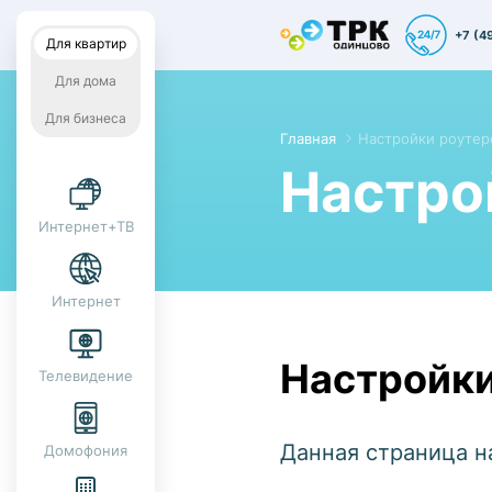
+7 (4
Для квартир
Для дома
Для бизнеса
Главная
Настройки роутер
Настро
Интернет+ТВ
Интернет
Настройки
Телевидение
Данная страница н
Домофония