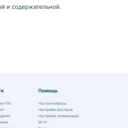
ой и содержательной.
ги
Помощь
нет+ТВ
Частые вопросы
нет
Настройки роутеров
идение
Настройка телевизоров
ония
Wi-Fi